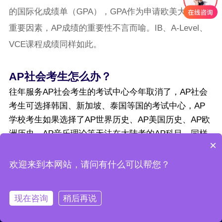
的国际化成绩单（GPA），GPA作为申请欧美大学的最
重要因素，AP成绩的重要性不言而喻。IB、A-Level、
VCE课程成绩同样如此。
AP社会考生怎么办？
往年服务AP社会考生的考试中心今年取消了，AP社会
考生可选择韩国、新加坡、泰国等国的考试中心，AP
学校考生如果选择了AP世界历史、AP美国历史、AP欧
洲历史、AP音乐理论等无法在大陆考的AP科目，同样
×
可以选择韩国、新加坡、泰国等国的考试中心，详情请
联系我们。
咨询电话：13269125778（8:00-23:00）
欢迎来到本网站，请问有什么可以帮您？
报名须知 Exam Registration
现在咨询
稍后再说
The College Board’s Advanced Placement (AP) is an
回到首页
电话咨询